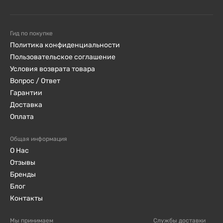
сайте. Вся информация о товаре указана в
карточке, есть детальные фото, отзывы.
Гид по покупке
Также у нас вы можете заказать косметику
Политика конфиденциальности
ENVIE LAB, которая произведена
Пользовательское соглашение
Условия возврата товара
исключительно из натуральных компонентов,
Вопрос / Ответ
обеспечивает бережный уход за вашей кожей.
Гарантии
Доставка
Оплата
Общая информация
О Нас
Отзывы
Бренды
Блог
Контакты
Мы принимаем
Службы доставки