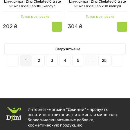
обмануть словами продавца. Добавки либо
Цинк цитрат Zinc Chelated Citrate
Цинк цитрат Zinc Chelated Citrate
25 мг En'vie Lab 100 капсул
25 мг En'vie Lab 200 капсул
работают либо нет. Ассортимент бренда EN`VIE
LAB - рабочий и подтвержден
Готов к отправке
Готов к отправке
многочисленными отзывами.
202
₴
304
₴
Мы не предлагаем волшебную палочку или
завышенный результат от этих добавок - мы
Загрузить еще
предлагаем проверенные временем и
1
2
3
4
5
...
25
исследованиями формы добавок, которые
действительно работают.
КАК ВЫБРАТЬ БАДЫ EN`VIE LAB
Обратитесь к менеджеру магазина, который
Интернет-магазин “Джинни” - продукты
реализует товары ENVIE LAB бренда и он
спортивного питания, витамины и минералы,
биологически активные добавки,
обеспечит Вам профессиональную и полную
косметическую продукцию
консультацию в выборе и подборе товаров.