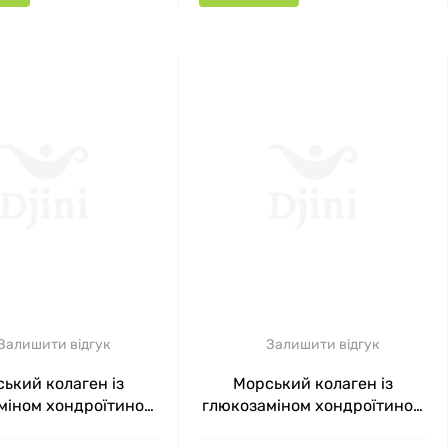
Залишити відгук
Залишити відгук
ький колаген із
Морський колаген із
міном хондроїтином
глюкозаміном хондроїтином
роновою кислотою
гіалуроновою кислотою