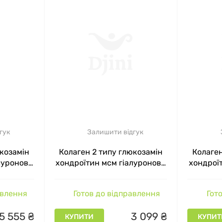
гук
Залишити відгук
юкозамін
Колаген 2 типу глюкозамін
Колаген
луронова
хондроїтин мсм гіалуронова
хондрої
ctive 7
кислота Chondro Active 7
кислот
50 мг 60
En`Vie Lab Лісові ягоди 5650
En`Vie L
авлення
Готов до відправлення
Гото
мг 30 порцій
5
555
₴
3
099
₴
КУПИТИ
КУПИТ