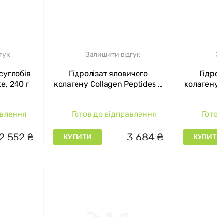
гук
Залишити відгук
суглобів
Гідролізат яловичого
Гідр
e, 240 г
колагену Collagen Peptides +
колагену
Vitamin C MST зелене яблуко
Vitamin 
1000 г
авлення
Готов до відправлення
Гото
2
552
₴
3
684
₴
КУПИТИ
КУПИТ