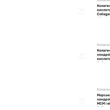
Колаген
Колаген
кислот
Collage
60 пор
Колаген
Колаген
хондро
кислото
Collage
90 пор
Колаге
Морськи
хондро
МСМ і в
Collage