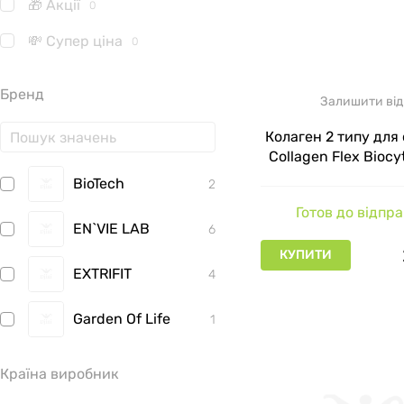
🎁 Акції
0
💸 Супер ціна
0
Бренд
Залишити від
Колаген 2 типу для 
Collagen Flex Biocyt
BioTech
2
Готов до відпр
EN`VIE LAB
6
КУПИТИ
EXTRIFIT
4
Garden Of Life
1
MST
11
Країна виробник