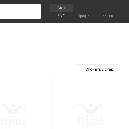
Укр
Рус
Профіль
Кошик
Спочатку старі