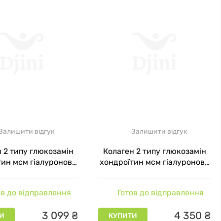
Залишити відгук
Залишити відгук
 2 типу глюкозамін
Колаген 2 типу глюкозамін
тин мсм гіалуронова
хондроїтин мсм гіалуронова
а Chondro Active 7
кислота Chondro Active 7
ab Полуниця 5650 мг
En`Vie Lab Банан 5650 мг 30
в до відправлення
Готов до відправлення
30 порцій
порцій
3
099
₴
4
350
₴
И
КУПИТИ