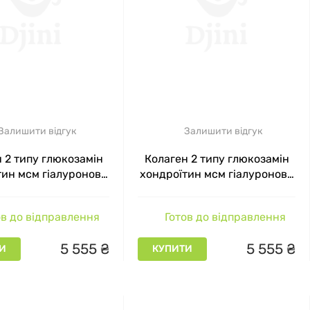
Залишити відгук
Залишити відгук
 2 типу глюкозамін
Колаген 2 типу глюкозамін
тин мсм гіалуронова
хондроїтин мсм гіалуронова
а Chondro Active 7
кислота Chondro Active 7
ab Лісові ягоди 5650
En`Vie Lab Полуниця 5650 мг
в до відправлення
Готов до відправлення
мг 60 порцій
60 порцій
5
555
₴
5
555
₴
И
КУПИТИ