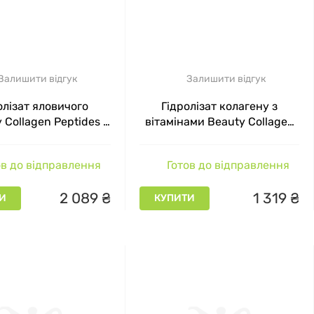
Залишити відгук
Залишити відгук
олізат яловичого
Гідролізат колагену з
 Collagen Peptides +
вітамінами Beauty Collagen
C зелене яблуко MST
ананас 225 г
500 г
в до відправлення
Готов до відправлення
2
089
₴
1
319
₴
И
КУПИТИ