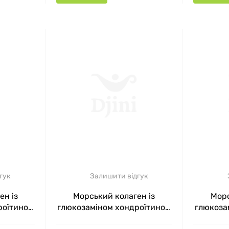
гук
Залишити відгук
ен із
Морський колаген із
Морс
роїтином
глюкозаміном хондроїтином
глюкоза
слотою
гіалуроновою кислотою
гіалу