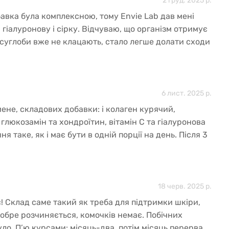
2 груд. 2025 р.
авка була комплексною, тому Envie Lab дав мені
C, гіалуронову і сірку. Відчуваю, що організм отримує
суглоби вже не клацають, стало легше долати сходи
гальне самопочуття — кращє.
6 лист. 2025 р.
мене, складових добавки: і колаген курячий,
глюкозамін та хондроїтин, вітамін С та гіалуронова
я таке, як і має бути в одній порції на день. Після 3
сть дещо тішить, з’явилося відчуття легкості, немає
ше виконувати без якогось відчуття тяжкості. Смак
чайно плюсом буде, якщо і в раціон додати продукти,
 як і в добавці.
18 черв. 2025 р.
 Склад саме такий як треба для підтримки шкіри,
 Добре розчиняється, комочків немає. Побічних
уло. П’ю курсами: місяць-два, потім місяць перерва.