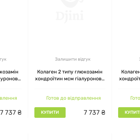
гук
Залишити відгук
юкозамін
Колаген 2 типу глюкозамін
Колаген
луронова
хондроїтин мсм гіалуронова
хондрої
ctive 7
кислота Chondro Active 7
кислот
годи 5650
En`Vie Lab Банан 5650 мг 90
En`Vie L
авлення
Готов до відправлення
Гото
й
порцій
7
737
₴
7
737
₴
КУПИТИ
КУПИТ