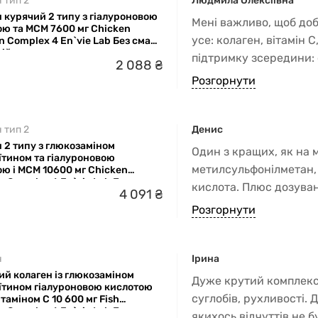
 тип 2
Людмила Олексіївна
 курячий 2 типу з гіалуроновою
Мені важливо, щоб доб
ою та МСМ 7600 мг Chicken
усе: колаген, вітамін 
n Complex 4 En`vie Lab Без смаку
цій
підтримку зсередини: 
2
088
₴
від 1 до 4 поверху, за
Розгорнути
 тип 2
Денис
 2 типу з глюкозаміном
Один з кращих, як на 
їтином та гіалуроновою
метилсульфонілметан, 
ю і МСМ 10600 мг Chicken
n Complex 6 En`vie Lab Без смаку
кислота. Плюс дозуванн
4
091
₴
цій
місяців прийому гнучкі
Розгорнути
скутості, рухи прості
нейтральний. Ну і зви
які містять компоненти,
н
Ірина
й колаген із глюкозаміном
Дуже крутий комплекс!
їтином гіалуроновою кислотою
суглобів, рухливості.
ітаміном С 10 600 мг Fish
n Complex 6 En`vie Lab Без смаку
якихось відчуттів не б