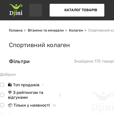
КАТАЛОГ ТОВАРІВ
Головна
Вітаміни та мінерали
Колаген
Спортивний к
Спортивний колаген
Фільтри
Знайдено 175 товар
Добірки
🛍 Топ продажів
1
💬 З рейтингом та
2
відгуками
📦 Тільки у наявності
26