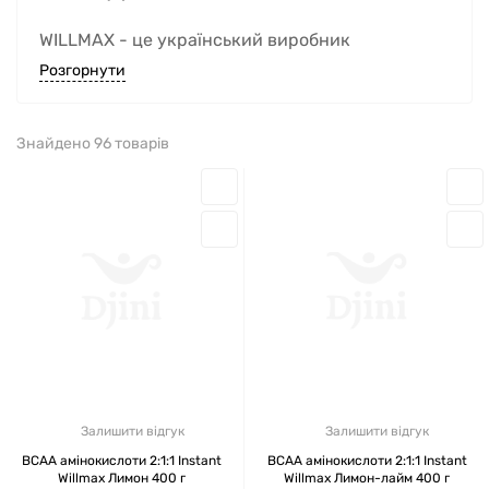
WILLMAX - це український виробник
спортивного харчування, добавок для
Розгорнути
підтримки здорового способу життя, willmax
гейнери для набору м'язової маси. Продукція
Знайдено 96 товарів
сертифікована, вироблена згідно з ТУ,
вирізняється розмаїттям смаків, фасуванням і
доступністю ціни для будь-якого клієнта.
ДЕ ВИРОБЛЯЄТЬСЯ WILLMAX
СПОРТИВНЕ ХАРЧУВАННЯ
Спортпіт
виробляється в Україні. Сировина
для амінокислот, протеїнів, гейнерів
Залишити відгук
Залишити відгук
використовується європейської якості.
BCAA амінокислоти 2:1:1 Instant
BCAA амінокислоти 2:1:1 Instant
Willmax Лимон 400 г
Willmax Лимон-лайм 400 г