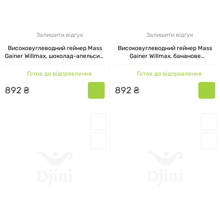
Залишити відгук
Залишити відгук
Високовуглеводний гейнер Mass
Високовуглеводний гейнер Mass
Gainer Willmax, шоколад-апельсин,
Gainer Willmax, бананове
2000 г
морозиво, 2000 г
Готов до відправлення
Готов до відправлення
892
₴
892
₴