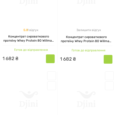
сайті здорового і правильного харчування Djni.
Для отримання детальної інформації -
телефонуйте, пишіть на Viber і замовляйте
5.0
1 відгук
Залишити відгук
якісне спортивне харчування вже сьогодні!
Концентрат сироваткового
Концентрат сироваткового
протеїну Whey Protein 80 Willmax,
протеїну Whey Protein 80 Willmax,
полуниця, 920 г
булочка з корицею, 920 г
Готов до відправлення
Готов до відправлення
1
682
₴
1
682
₴