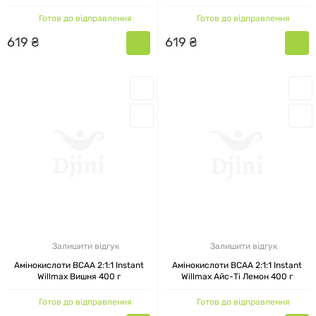
КАТАЛОГ ТОВАРІВ WILLMAX
Готов до відправлення
Готов до відправлення
619
₴
619
₴
Сироватковий протеїн
65%: 19 смакових
варіантів протеїну willmax 80 (шоколад,
полуниця. манговий сорбет, баунті, банан,
ананас-кокос).
Сироватковий протеїн willmax 85%: 21
смаковий варіант (полуниця-банан,
полуниця, кокос, ананас-кокос, диня,
булочка з корицею, шоколадне морозиво).
Казеїн міцелярний
: 7 варіантів казеїн
Залишити відгук
Залишити відгук
willmax, по 900 г (банан, ваніль, вишня тощо).
Амінокислоти BCAA 2:1:1 Instant
Амінокислоти BCAA 2:1:1 Instant
Willmax Вишня 400 г
Willmax Айс-Ті Лемон 400 г
Яєчний протеїн
Готов до відправлення
Готов до відправлення