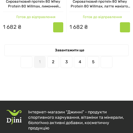
Сироватковий протеїн 80 Whey
Сироватковий протеїн 80 Whey
Protein 80 Willmax, лимонний
Protein 80 Willmax, латте макіато,
чізкейк, 920 г
920 г
Готов до відправлення
Готов до відправлення
1
682
₴
1
682
₴
Завантажити ще
1
2
3
4
5
Інтернет-магазин "Джинні" - продукти
спортивного харчування, вітаміни та мінерали,
біологічно активні добавки, косметичну
продукцію