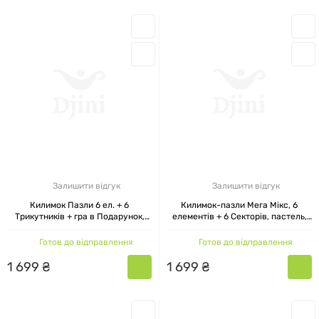
Залишити відгук
Залишити відгук
Килимок Пазли 6 ел. + 6
Килимок-пазли Мега Мікс, 6
Трикутників + гра в Подарунок,
елементів + 6 Секторів, пастель,
Ортек , 28x28 см
Ортек, 28x28 см
Готов до відправлення
Готов до відправлення
1
699
₴
1
699
₴