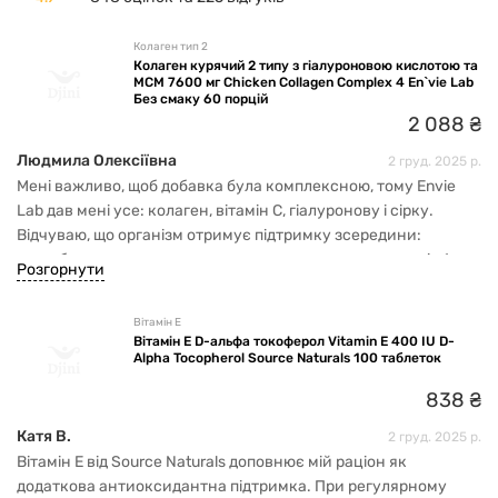
Колаген тип 2
Колаген курячий 2 типу з гіалуроновою кислотою та
МСМ 7600 мг Chicken Collagen Complex 4 En`vie Lab
Без смаку 60 порцій
2
088
₴
Людмила Олексіївна
2 груд. 2025 р.
Мені важливо, щоб добавка була комплексною, тому Envie
Lab дав мені усе: колаген, вітамін C, гіалуронову і сірку.
Відчуваю, що організм отримує підтримку зсередини:
суглоби вже не клацають, стало легше долати сходи від 1 до
Розгорнути
4 поверху, загальне самопочуття — кращє.
Вітамін E
Вітамін E D-альфа токоферол Vitamin E 400 IU D-
Alpha Tocopherol Source Naturals 100 таблеток
838
₴
Катя В.
2 груд. 2025 р.
Вітамін E від Source Naturals доповнює мій раціон як
додаткова антиоксидантна підтримка. При регулярному