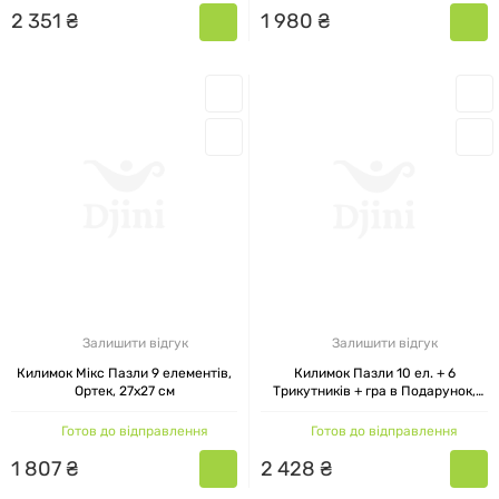
2
351
₴
1
980
₴
Залишити відгук
Залишити відгук
Килимок Мікс Пазли 9 елементів,
Килимок Пазли 10 ел. + 6
Ортек, 27x27 см
Трикутників + гра в Подарунок,
Ортек, 28x28 см
Готов до відправлення
Готов до відправлення
1
807
₴
2
428
₴