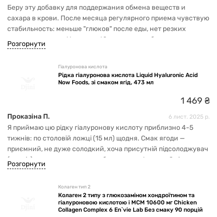
Беру эту добавку для поддержания обмена веществ и
сахара в крови. После месяца регулярного приема чувствую
стабильность: меньше "глюков" после еды, нет резких
скачков энергии. Упаковка 60 капсул – удобно для
Розгорнути
длительного курса.
Гіалуронова кислота
Рідка гіалуронова кислота Liquid Hyaluronic Acid
Now Foods, зі смаком ягід, 473 мл
1
469
₴
Проказіна П.
6 лист. 2025 р.
Я приймаю цю рідку гіалуронову кислоту приблизно 4-5
тижнів: по столовій ложці (15 мл) щодня. Смак ягоди —
приємний, не дуже солодкий, хоча присутній підсолоджувач
(ксиліт) — для мене це плюс, бо пити комфортно. Зміни:
Розгорнути
шкіра стала легше зволоженою, менш грубою на дотик, м’язи
після тренування (особливо плечі/поперек) менше тягнуть —
Колаген тип 2
можливо, через кращу мастильність суглобів. Саме рідка
Колаген 2 типу з глюкозаміном хондроїтином та
форма, ае капсули, мені стала комфортнішою. Що не
гіалуроновою кислотою і МСМ 10600 мг Chicken
Collagen Complex 6 En`vie Lab Без смаку 90 порцій
ідеально: смак не кожного задовольнить — декому він