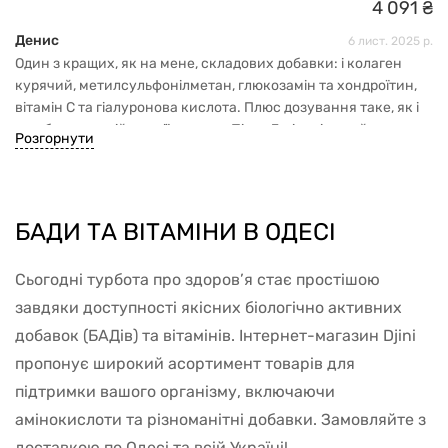
4
091
₴
здається занадто солодким. І помітного «вау-ефекту» (типу
одразу «суглоби як нові») не буде — ефект поступовий.
Денис
6 лист. 2025 р.
Також важливо: після відкриття треба зберігати в
Один з кращих, як на мене, складових добавки: і колаген
холодильнику (інструкція) — інакше свіжість може
курячий, метилсульфонілметан, глюкозамін та хондроїтин,
втратитись.
вітамін С та гіалуронова кислота. Плюс дозування таке, як і
має бути в одній порції на день. Після 3 місяців прийому
Розгорнути
гнучкість дещо тішить, з’явилося відчуття легкості, немає
скутості, рухи простіше виконувати без якогось відчуття
тяжкості. Смак нейтральний. Ну і звичайно плюсом буде,
якщо і в раціон додати продукти, які містять компоненти, як і
БАДИ ТА ВІТАМІНИ В ОДЕСІ
в добавці.
Сьогодні турбота про здоров’я стає простішою
завдяки доступності якісних біологічно активних
добавок (БАДів) та вітамінів. Інтернет-магазин Djini
пропонує широкий асортимент товарів для
підтримки вашого організму, включаючи
амінокислоти та різноманітні добавки. Замовляйте з
доставкою по Одесі та всій Україні!