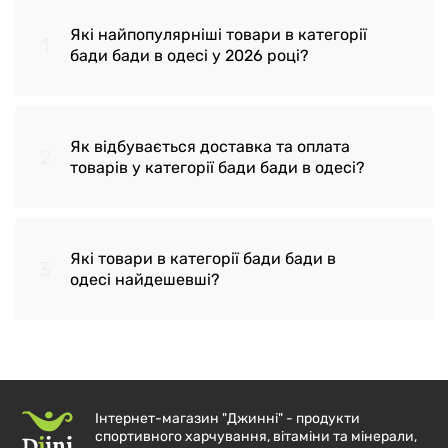
Які найпопулярніші товари в категорії
1
бади бади в одесі у 2026 році?
Як відбувається доставка та оплата
2
Псилліум Now Foods 500 мг 200
товарів у категорії бади бади в одесі?
капсул | Лушпиння подорожника для
травлення та детоксу
Які товари в категорії бади бади в
3
Соняшниковий лецитин Sunflower
Доставка здійснюється по Україні,
одесі найдешевші?
Lecithin Now Foods 1200 мг 100 капсул
транспортною компанією 'Нова Пошта' у
відділення або до дверей замовника
Лецитин Sunflower Lecithin Now Foods
1200 мг 200 желатинових капсул
Надсилання замовлень відбувається
Мака Maca 1000 мг MST 120 капсул
протягом 2-х робочих днів після
Інтернет-магазин "Джинні" - продукти
Берберин WellBetX Berberine Natural
погодження оплати
спортивного харчування, вітаміни та мінерали,
Цинк піколінат Zinc Picolinate MST 25