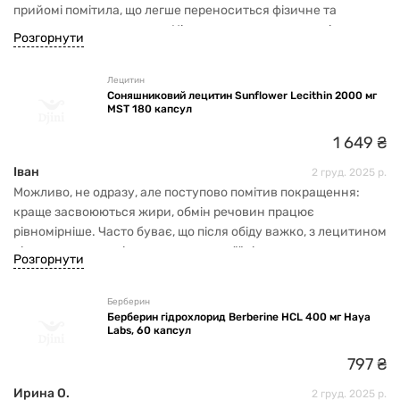
прийомі помітила, що легше переноситься фізичне та
розумове навантаження. Ціна гарна, поставила дзвіночок,
Розгорнути
щоб коли зявиться знову замовити.
Лецитин
Соняшниковий лецитин Sunflower Lecithin 2000 мг
MST 180 капсул
1
649
₴
Іван
2 груд. 2025 р.
Можливо, не одразу, але поступово помітив покращення:
краще засвоюються жири, обмін речовин працює
рівномірніше. Часто буває, що після обіду важко, з лецитином
відчувається легкість, тяга до важкої їжі зменшилась.
Розгорнути
Загалом — гарна підтримка організму при здоровому
харчуванні
Берберин
Берберин гідрохлорид Berberine HCL 400 мг Haya
Labs, 60 капсул
797
₴
Ирина О.
2 груд. 2025 р.