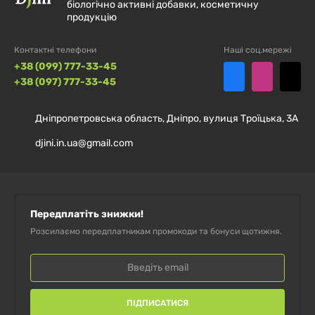
Factors 500 мг 60 капсул
біологічно активні добавки, косметичну
мг 100 таблеток
продукцію
Оплата доставки здійснюється покупцем
Лецитин соєвий Lecithin Now Foods
при отриманні замовлення.
Омега-3 з вітамінами D3 і K2 Omega-3
Контактні телефони
Наші соц.мережі
1200 мг 100 капсул
D3+K2 Sporter, 100 капсул
+38 (099) 777-33-45
+38 (097) 777-33-45
Комплекс вітамінів Vitamin D3 + K2
Дніпропетровська область, Дніпро, вулиця Троїцька, 3А
MK-7 MST, 60 капсул
djini.in.ua@gmail.com
Ензими для травлення, Enzyme+,
Sporter, 60 капсул
Передплатіть знижки!
Розсилаємо передплатникам промокоди та бонуси щотижня.
ПІДПИСАТИСЯ